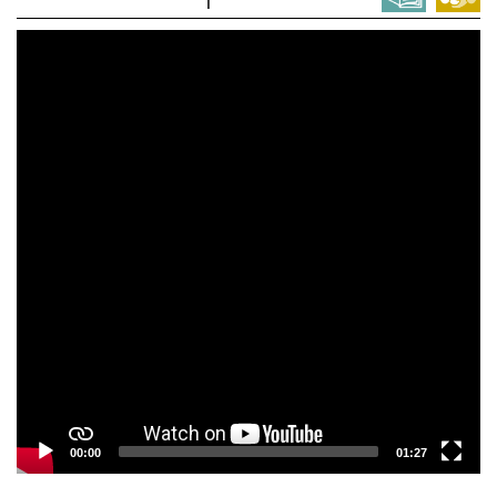
Video
Player
00:00
01:27