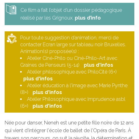
Ce film a fait l’objet d’un dossier pédagogique
réalisé par les Grignoux.
plus d’info
Pour toute suggestion d’animation, merci de
contacter Ecran large sur tableau noir Bruxelles.
Animation(s) proposée(s) :
Atelier Ciné-Philo ou Ciné-Philo-Art avec
Graines de Penseurs (5-14)
plus d'infos
Atelier philosophique avec PhiloCité (6+)
plus d'infos
Atelier éducation à l'image avec Marie Pynthe
(8+)
plus d'infos
Atelier Philosophique avec Imprudence asbl
(6+)
plus d'infos
Née pour danser, Neneh est une petite fille noire de 12 ans
qui vient d'intégrer l'école de ballet de l'Opéra de Paris. À
travers son parcours, on suit la révolte, la détermination et