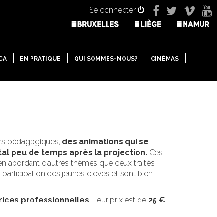
Se connecter
CA
EN PRATIQUE
QUI SOMMES-NOUS?
CINÉMAS
iers pédagogiques,
des animations qui se
al peu de temps après la projection.
Ces
en abordant d’autres thèmes que ceux traités
a participation des jeunes élèves et sont bien
rices professionnelles
. Leur prix est de
25 €