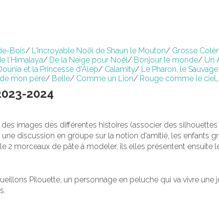
de-Bois
/
L'Incroyable Noël de Shaun le Mouton
/
Grosse Colère
de l'Himalaya
/
De la Neige pour Noël
/
Bonjour le monde
/
Un 
Dounia et la Princesse d'Alep
/
Calamity
/
Le Pharon, le Sauvage 
 de mon père
/
Belle
/
Comme un Lion
/
Rouge comme le ciel
,.
 2023-2024
des images des différentes histoires (associer des silhouettes
rès une discussion en groupe sur la notion d'amitié, les enfants 
2 morceaux de pâte à modeler, ils.elles présentent ensuite le
cueillons Pilouette, un personnage en peluche qui va vivre une j
ns.