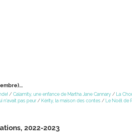
tembre)...
nde!
/
Calamity, une enfance de Martha Jane Cannary
/
La Cho
ui n'avait pas peur
/
Kérity, la maison des contes
/
Le Noël de P
rations, 2022-2023