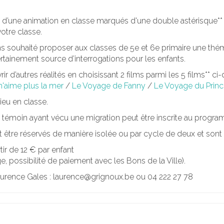
s d’une animation en classe marqués d'une double astérisque*
otre classe.
s souhaité proposer aux classes de 5e et 6e primaire une théma
ertainement source d’interrogations pour les enfants.
d’autres réalités en choisissant 2 films parmi les 5 films** ci
n'aime plus la mer
/
Le Voyage de Fanny
/
Le Voyage du Prin
ieu en classe.
un témoin ayant vécu une migration peut être inscrite au progr
 être réservés de manière isolée ou par cycle de deux et sont d
rtir de 12 € par enfant
, possibilité de paiement avec les Bons de la Ville).
aurence Gales : laurence@grignoux.be ou 04 222 27 78