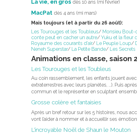
La vie, en gros
dès 10 ans (mi février)
MacPat
dès 4 ans (mi mars)
Mais toujours (et à partir du 26 août):
Les Tourouges et les Toubleus
/
Monsieu Bout-
conte peut en cacher un autre
/
Yuku et la fleur 
Royaume des courants d'air
/
Le Peuple Loup
/
Neneh Superstar
/
La Petite Bande
/
Les Secrets
Animations en classe, saison
Les Tourouges et les Toubleus
Au coin rassemblement, les enfants jouent avec 
extraterrestres avec leurs planètes, ...). Puis ap
commun et le représenter en sculptant ensemble 
Grosse colère et fantaisies
Après un bref retour sur les 5 histoires, nous ac
vont l’aider à nommer et à accueillir ses émotio
L'incroyable Noël de Shaun le Mouton