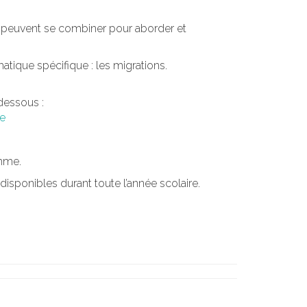
* peuvent se combiner pour aborder et
tique spécifique : les migrations.
-dessous :
ce
amme.
isponibles durant toute l’année scolaire.