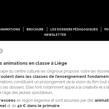
ANIMATIONS
BROCHURE
LES DOSSIERS PÉDAGOGIQUES
PE
NEWSLETTER
e
s animations en classe à Liège
quipe du centre culturel les Grignoux propose, outre les doss
oulent dans les classes de l’enseignement fondament
mations constituent un prolongement de la vision du film tout 
s les dossiers. Elles font notamment appel à la créativité et à l
à l'âge des jeunes spectateurs.
éressées
en région liégeoise et sont assurées par des
animat
nel
et de
40 € dans le primaire
.