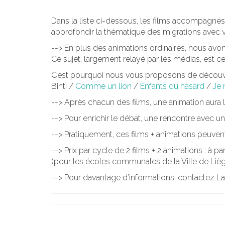
Dans la liste ci-dessous, les films accompagné
approfondir la thématique des migrations avec v
--> En plus des animations ordinaires, nous avon
Ce sujet, largement relayé par les médias, est c
C’est pourquoi nous vous proposons de découvrir 
Binti /
Comme un lion
/
Enfants du hasard
/
Je 
--> Après chacun des films, une animation aura l
--> Pour enrichir le débat, une rencontre avec 
--> Pratiquement, ces films + animations peuvent
--> Prix par cycle de 2 films + 2 animations : à pa
(pour les écoles communales de la Ville de Liège
--> Pour davantage d’informations, contactez L