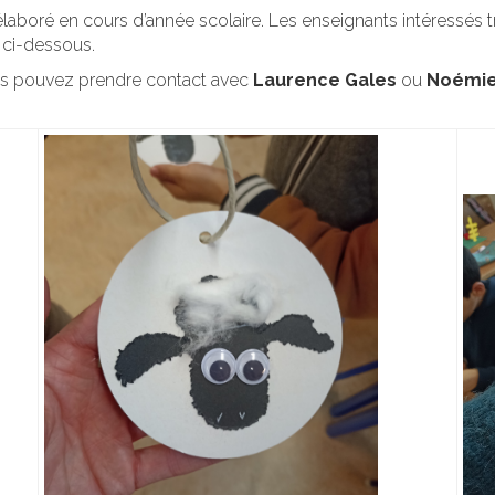
boré en cours d’année scolaire. Les enseignants intéressés tr
e ci-dessous.
vous pouvez prendre contact avec
Laurence Gales
ou
Noémie