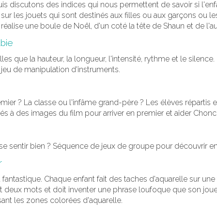
s discutons des indices qui nous permettent de savoir si l'enfa
sur les jouets qui sont destinés aux filles ou aux garçons ou les 
réalise une boule de Noël, d'un coté la tête de Shaun et de l'a
abie
lles que la hauteur, la longueur, l'intensité, rythme et le silen
jeu de manipulation d'instruments.
emier ? La classe ou l'infâme grand-père ? Les élèves répartis
liés à des images du film pour arriver en premier et aider Chonch
e sentir bien ? Séquence de jeux de groupe pour découvrir ens
r
 fantastique. Chaque enfant fait des taches d'aquarelle sur une 
sort deux mots et doit inventer une phrase loufoque que son jouet
lisant les zones colorées d'aquarelle.