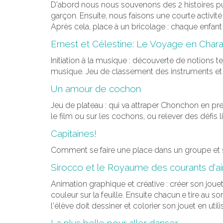
D'abord nous nous souvenons des 2 histoires pui
garçon. Ensuite, nous faisons une courte activité 
Après cela, place à un bricolage : chaque enfant 
Ernest et Célestine: Le Voyage en Char
Initiation à la musique : découverte de notions te
musique. Jeu de classement des instruments et 
Un amour de cochon
Jeu de plateau : qui va attraper Chonchon en pr
le film ou sur les cochons, ou relever des défis 
Capitaines!
Comment se faire une place dans un groupe et s
Sirocco et le Royaume des courants d'ai
Animation graphique et créative : créer son jouet
couleur sur la feuille. Ensuite chacun.e tire au 
l'élève doit dessiner et colorier son jouet en uti
La plus belle pour aller danser