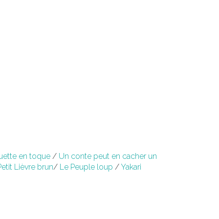
uette en toque
/
Un conte peut en cacher un
etit Lièvre brun
/
Le Peuple loup
/
Yakari