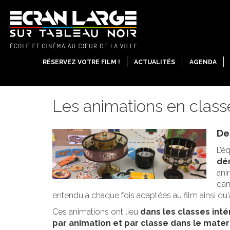
RÉSERVEZ VOTRE FILM !
ACTUALITÉS
AGENDA
Les animations en class
De
L’é
dér
ani
dan
entendu à chaque fois adaptées au film ainsi qu'
Ces animations ont lieu
dans les classes int
par animation et par classe dans le mater