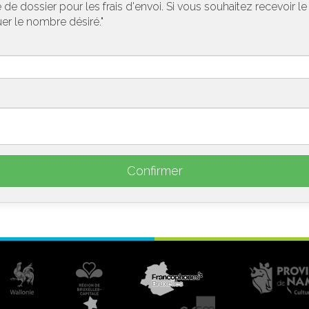
de dossier pour les frais d'envoi. Si vous souhaitez recevoir l
uer le nombre désiré."
Confirmer