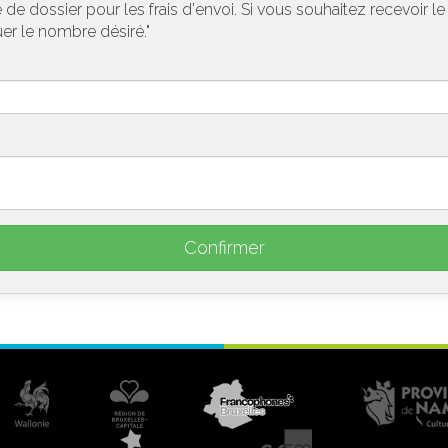
de dossier pour les frais d'envoi. Si vous souhaitez recevoir l
uer le nombre désiré."
Confirmer